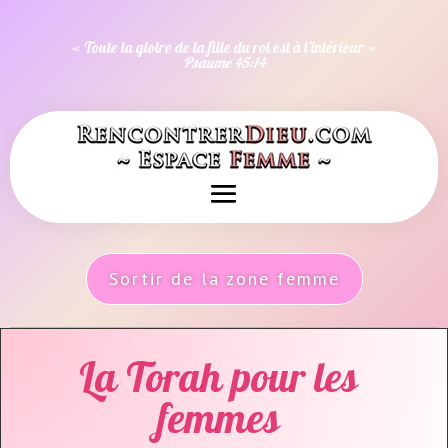
« Toute la gloire de la fille du roi est à l’intérieur »
Psaume 45:14
Sortir de la zone femme
La Torah pour les
femmes