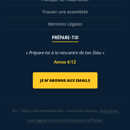
Trouver une assemblée
Mentions Légales
PRÉPARE-TOI
« Prépare-toi à la rencontre de ton Dieu »
Amos 4:12
JE M'ABONNE AUX EMAILS
2011 - 2026 © RencontrerDieu.com – Tous droits réservés ;
Toute gloire,
toute sagesse et toute vérité reviennent à l’Éternel.