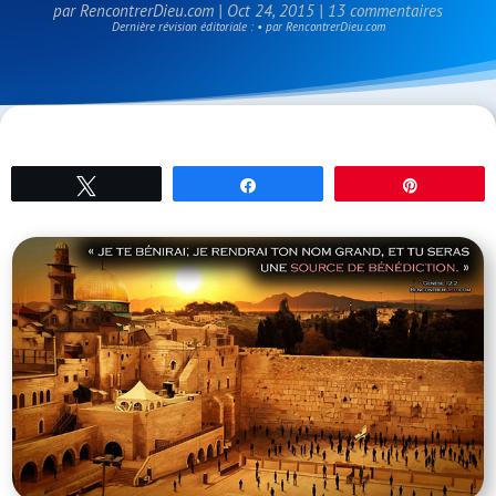
par
RencontrerDieu.com
|
Oct 24, 2015
|
13 commentaires
Dernière révision éditoriale : • par RencontrerDieu.com
Tweetez
Partagez
Épingle