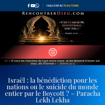
FAQ
CONTACT
SOUTENIR
c
👉
« Si vous me cherchez de tout votre coeur. Je me laisserai trouver par
vous, dit l’Éternel »
– Jérémie 29:13
Israël : la bénédiction pour les
nations ou le suicide du monde
entier par le Boycott ? – Paracha
Lekh Lekha