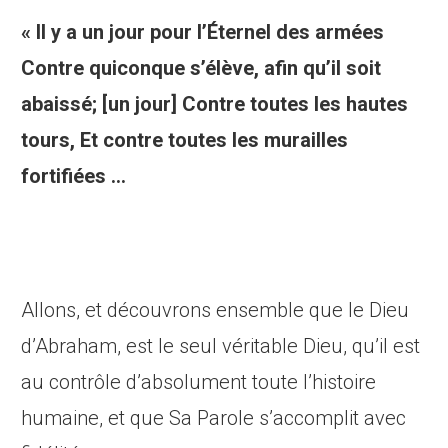
« Il y a un jour pour l’Éternel des armées
Contre quiconque s’élève, afin qu’il soit
abaissé; [un jour]
Contre toutes les hautes
tours, Et contre toutes les murailles
fortifiées …
L’homme orgueilleux sera humilié, Et le
hautain sera abaissé : L’Eternel seul sera élevé ce jour-
là.
18 Toutes les idoles disparaîtront. »
(Ésaïe 2 : 10 à 18)
Allons, et découvrons ensemble que le Dieu
d’Abraham, est le seul véritable Dieu, qu’il est
au contrôle d’absolument toute l’histoire
humaine, et que Sa Parole s’accomplit avec