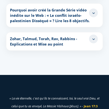
Pourquoi avoir créé la Grande Série vidéo
inédite sur le Web : « Le conflit israélo-
palestinien Disséqué » ? Lire les 8 objectifs.
Zohar, Talmud, Torah, Rav, Rabbins -
Explications et Mise au point
« La vie éternelle, c'est qu'ils te connaissent, toi, le seul vrai Dieu, et
celui que tu as envoyé, Le Messie Yéshoua [Jésus]. » -
Jean 17:3