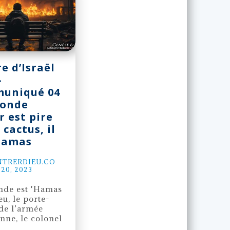
e d’Israël
–
uniqué 04
monde
r est pire
 cactus, il
‘Hamas
TRERDIEU.CO
20, 2023
de est 'Hamas
eu, le porte-
de l’armée
enne, le colonel
..