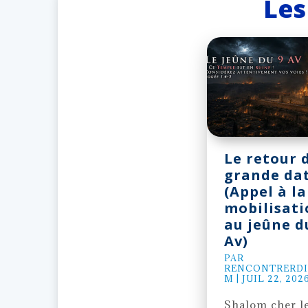
Les
Le retour 
grande da
(Appel à la
mobilisati
au jeûne d
Av)
PAR
RENCONTRERDI
M
|
JUIL 22, 202
Shalom cher le