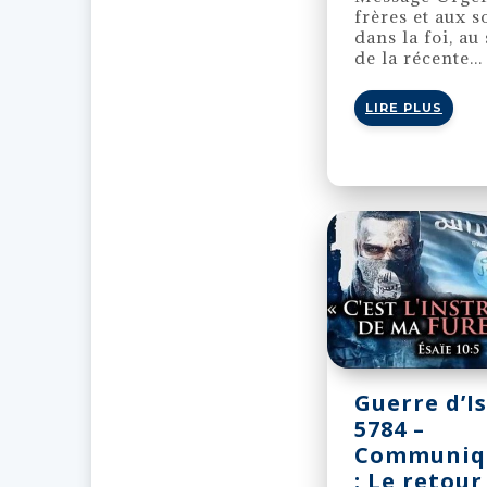
frères et aux s
dans la foi, au 
de la récente...
LIRE PLUS
Guerre d’I
5784 –
Communiq
: Le retour