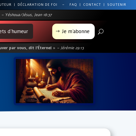
AUTEUR
|
DÉCLARATION DE FOI
–
FAQ
|
CONTACT
|
SOUTENIR
– Yéshoua/Jésus, Jean 18:37
lets d'humeur
Je m'abonne
U
$
ver par vous, dit l’Éternel »
– Jérémie 29:13