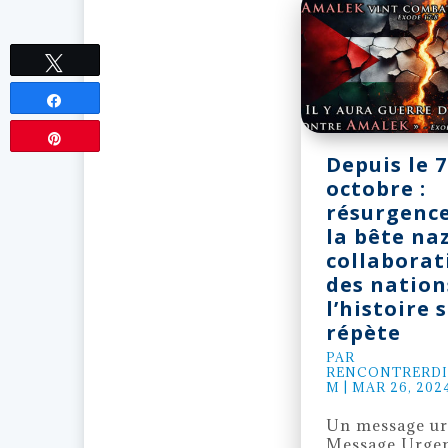
Tweetez
Partagez
Épingle
Depuis le 7
octobre :
résurgenc
la bête naz
collaborat
des nations
l’histoire 
répète
PAR
RENCONTRERDI
M
|
MAR 26, 202
Un message ur
Message Urgen