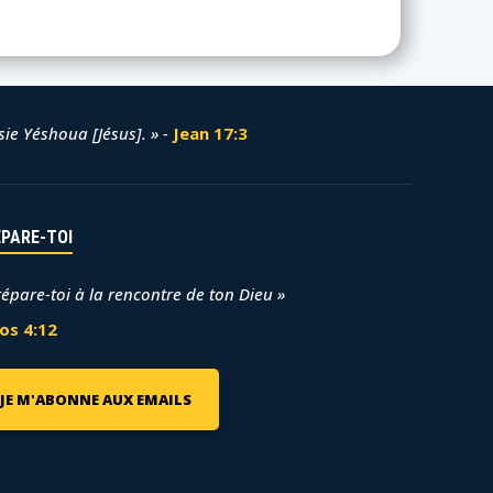
ssie Yéshoua [Jésus]. » -
Jean 17:3
ÉPARE-TOI
répare-toi à la rencontre de ton Dieu »
os 4:12
JE M'ABONNE AUX EMAILS