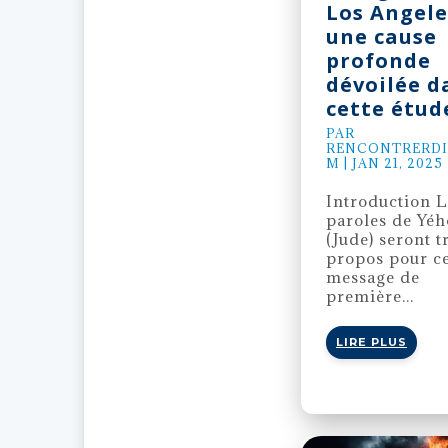
Los Angele
une cause
profonde
dévoilée d
cette étud
PAR
RENCONTRERDI
M
|
JAN 21, 2025
Introduction L
paroles de Yé
(Jude) seront t
propos pour c
message de
première...
LIRE PLUS