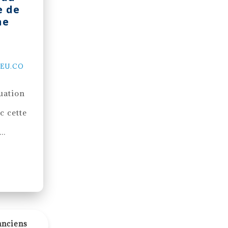
e de
ne
?
EU.CO
tuation
c cette
..