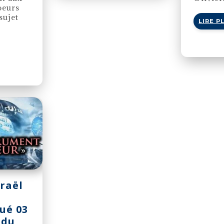
oeurs
sujet
LIRE P
sraël
ué 03
 du