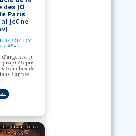
 des JO
de Paris
ial jeûne
Av)
TRERDIEU.CO
 7, 2024
 d'urgence et
e prophétique
des tranches de
dans l'année
.
LUS