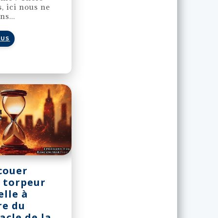
s, ici nous ne
ns...
LUS
couer
 torpeur
lle à
re du
acle de la