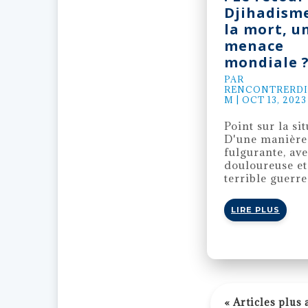
Djihadism
la mort, u
menace
mondiale 
PAR
RENCONTRERDI
M
|
OCT 13, 2023
Point sur la si
D'une manière
fulgurante, ave
douloureuse et
terrible guerre.
LIRE PLUS