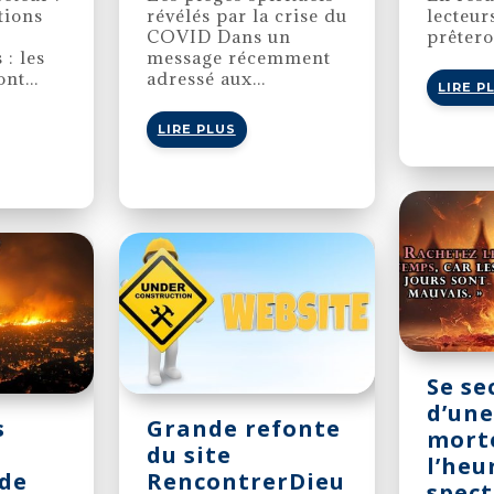
tions
révélés par la crise du
lecteur
COVID Dans un
prêtero
 : les
message récemment
nt...
adressé aux...
LIRE P
LIRE PLUS
Se se
d’une
s
Grande refonte
morte
du site
l’heu
 de
RencontrerDieu
spect