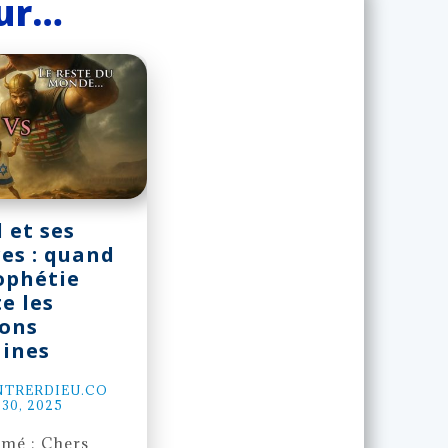
eur…
l et ses
es : quand
ophétie
e les
ions
ines
TRERDIEU.CO
 30, 2025
umé : Chers