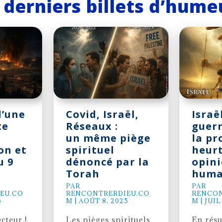
 derniers billets d’hum
d’une
Covid, Israël,
Israë
te
Réseaux :
guerr
un même piège
la pr
on et
spirituel
heurt
u 9
dénoncé par la
opin
Torah
huma
PAR
PAR
EU.CO
RENCONTRERDIEU.CO
RENCON
6
M
|
AOÛT 8, 2025
M
|
JUIL
cteur !
Les pièges spirituels
En rés