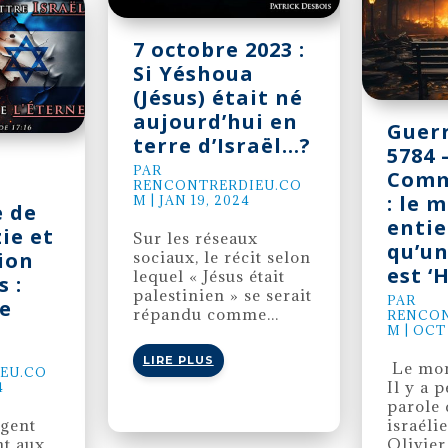
7 octobre 2023 :
Si Yéshoua
(Jésus) était né
aujourd’hui en
Guerr
terre d’Israël…?
5784 
PAR
Comm
RENCONTRERDIEU.CO
: le 
M
|
JAN 19, 2024
e de
entie
ie et
Sur les réseaux
qu’un
ion
sociaux, le récit selon
est 
lequel « Jésus était
 :
palestinien » se serait
PAR
se
répandu comme...
RENCON
M
|
OCT 
LIRE PLUS
Le mon
EU.CO
Il y a p
4
parole 
gent
israéli
t aux
Olivier.