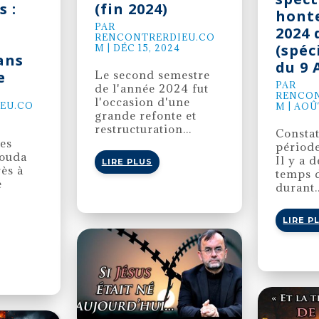
s :
(fin 2024)
honte
PAR
2024 
RENCONTRERDIEU.CO
(spéc
M
|
DÉC 15, 2024
ans
du 9 
e
Le second semestre
PAR
de l'année 2024 fut
RENCON
l'occasion d'une
EU.CO
M
|
AOÛT
grande refonte et
restructuration...
Constat
es
périod
houda
Il y a 
LIRE PLUS
rès à
temps 
e
durant..
LIRE P