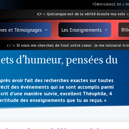
TÉMOIGNAGE DE L’
👉
«
Quiconque
est
de la vérité écoute ma voix
»
Bil
uves et Témoignages
Les Enseignements
👉
« Si vous me cherchez de tout votre coeur. Je me laisserai trou
lets d’humeur, pensées du
, après avoir fait des recherches exactes sur toutes
récit des événements qui se sont accomplis parmi
écrit d'une manière suivie, excellent Théophile, 4
certitude des enseignements que tu as reçus. »