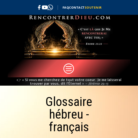
FAQ
CONTACT
SOUTENIR
c
👉
« Si vous me cherchez de tout votre coeur. Je me laisserai
trouver par vous, dit l’Éternel »
– Jérémie 29:13
Glossaire
hébreu -
français