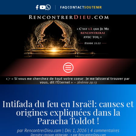
FAQ
CONTACT
SOUTENIR
c
👉
« Si vous me cherchez de tout votre coeur. Je me laisserai trouver par
vous, dit l’Éternel »
– Jérémie 29:13
Intifada du feu en Israël: causes et
origines expliquées dans la
Paracha Toldot !
par
RencontrerDieu.com
|
Déc 1, 2016
|
4 commentaires
Dernière révision éditoriale : • par RencontrerDieu.com