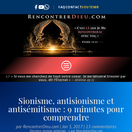
FAQ
CONTACT
SOUTENIR
c
👉
« Si vous me cherchez de tout votre coeur. Je me laisserai trouver par
vous, dit l’Éternel »
– Jérémie 29:13
Sionisme, antisionisme et
antisémitisme : 9 minutes pour
comprendre
par
RencontrerDieu.com
|
Jan 5, 2017
|
13 commentaires
Dernière révision éditoriale : • par RencontrerDieu.com