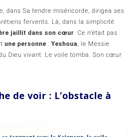
e, dans Sa tendre miséricorde, dirigea ses
rétiens fervents. Là, dans la simplicité
ère jaillit dans son cœur
. Ce n’était pas
it
une personne
:
Yeshoua
, le Messie
s du Dieu vivant. Le voile tomba. Son cœur
e de voir : L’obstacle à
se tournent vers le Seigneur, le voile