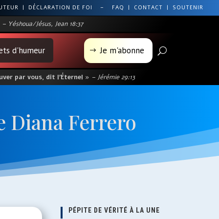
AUTEUR
|
DÉCLARATION DE FOI
–
FAQ
|
CONTACT
|
SOUTENIR
– Yéshoua/Jésus, Jean 18:37
lets d'humeur
Je m'abonne
U
$
ver par vous, dit l’Éternel »
– Jérémie 29:13
e Diana Ferrero
PÉPITE DE VÉRITÉ À LA UNE