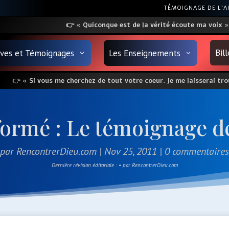
TÉMOIGNAGE DE L’
👉
«
Quiconque
est
de la vérité écoute ma voix
»
Bil
uves et Témoignages
Les Enseignements
👉
« Si vous me cherchez de tout votre coeur. Je me laisserai trou
ormé : Le témoignage d
par
RencontrerDieu.com
|
Nov 25, 2011
|
0 commentaires
Dernière révision éditoriale : • par RencontrerDieu.com