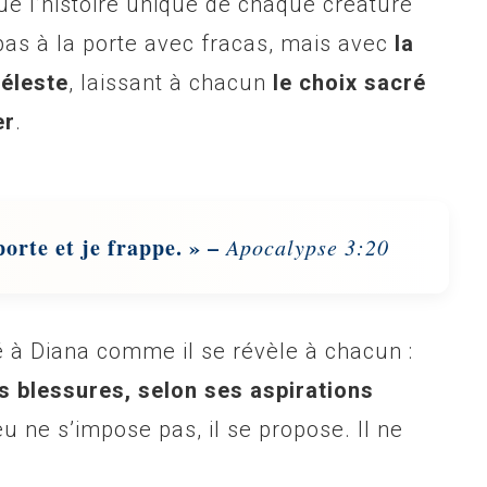
 l’histoire unique de chaque créature
 pas à la porte avec fracas, mais avec
la
céleste
, laissant à chacun
le choix sacré
er
.
 porte et je frappe. » –
Apocalypse 3:20
lé à Diana comme il se révèle à chacun :
es blessures, selon ses aspirations
u ne s’impose pas, il se propose. Il ne