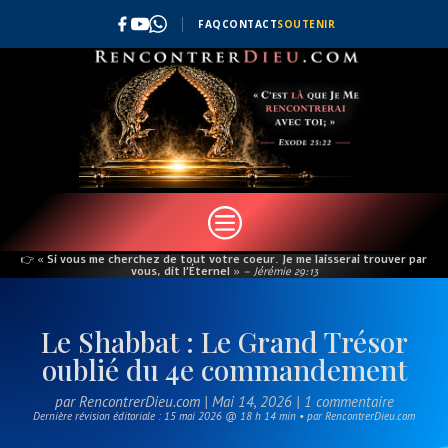
FAQ
CONTACT
SOUTENIR
c
👉
« Si vous me cherchez de tout votre coeur. Je me laisserai trouver par
vous, dit l’Éternel »
– Jérémie 29:13
Le Shabbat : Le Grand Trésor
oublié du 4e commandement
par
RencontrerDieu.com
|
Mai 14, 2026
|
1 commentaire
Dernière révision éditoriale : 15 mai 2026 @ 18 h 14 min • par RencontrerDieu.com