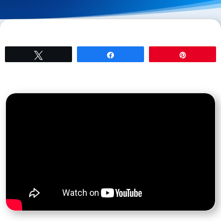
Tweetez
Partagez
Épingle