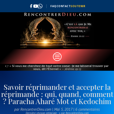
FAQ
CONTACT
SOUTENIR
c
👉
« Si vous me cherchez de tout votre coeur. Je me laisserai trouver par
vous, dit l’Éternel »
– Jérémie 29:13
Savoir réprimander et accepter la
réprimande : qui, quand, comment
? Paracha Aharé Mot et Kedochim
par
RencontrerDieu.com
|
Mai 5, 2017
|
6 commentaires
Dernière révision éditoriale : • par RencontrerDieu.com