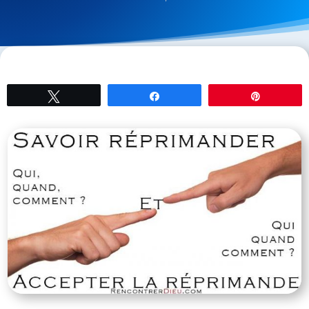
Tweetez
Partagez
Épingle