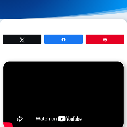
Tweetez
Partagez
Épingle