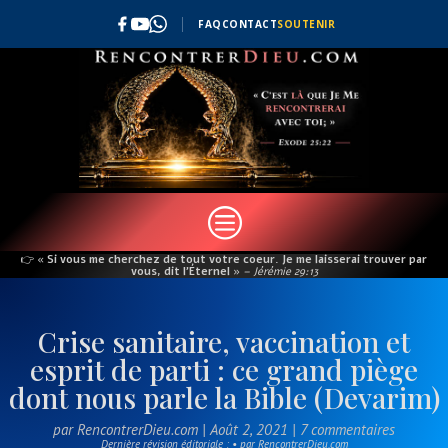
FAQ
CONTACT
SOUTENIR
c
👉
« Si vous me cherchez de tout votre coeur. Je me laisserai trouver par
vous, dit l’Éternel »
– Jérémie 29:13
Crise sanitaire, vaccination et
esprit de parti : ce grand piège
dont nous parle la Bible (Devarim)
par
RencontrerDieu.com
|
Août 2, 2021
|
7 commentaires
Dernière révision éditoriale : • par RencontrerDieu.com