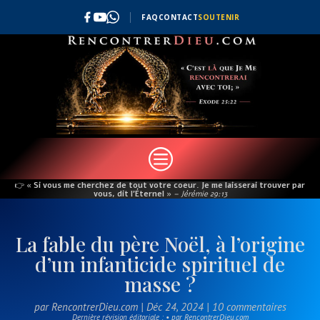
FAQ
CONTACT
SOUTENIR
c
👉
« Si vous me cherchez de tout votre coeur. Je me laisserai trouver par
vous, dit l’Éternel »
– Jérémie 29:13
La fable du père Noël, à l’origine
d’un infanticide spirituel de
masse ?
par
RencontrerDieu.com
|
Déc 24, 2024
|
10 commentaires
Dernière révision éditoriale : • par RencontrerDieu.com