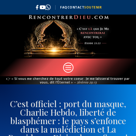
FAQ
CONTACT
SOUTENIR
c
👉
« Si vous me cherchez de tout votre coeur. Je me laisserai trouver par
vous, dit l’Éternel »
– Jérémie 29:13
C’est officiel : port du masque,
Charlie Hebdo, liberté de
blasphémer : le pays s’enfonce
dans la malédiction et La