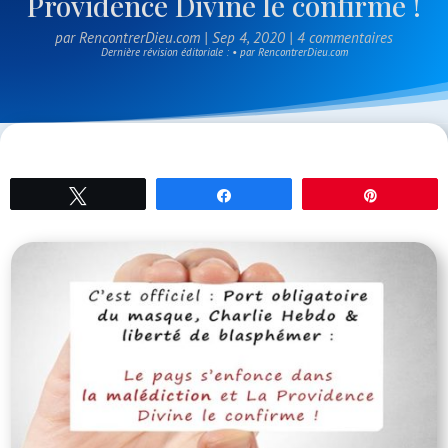
Providence Divine le confirme !
par
RencontrerDieu.com
|
Sep 4, 2020
|
4 commentaires
Dernière révision éditoriale : • par RencontrerDieu.com
Tweetez
Partagez
Épingle