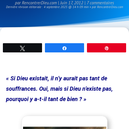
par
RencontrerDieu.com
|
Juin 17, 2012
|
7 commentaires
Dernière révision éditoriale : 4 septembre 2025 @ 14 h 09 min • par RencontrerDieu.com
Tweetez
Partagez
Épingle
« Si Dieu existait, il n’y aurait pas tant de
souffrances. Oui, mais si Dieu n’existe pas,
pourquoi y a-t-il tant de bien ? »