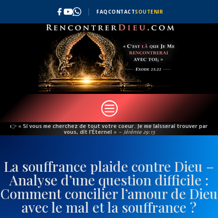
FAQ
CONTACT
SOUTENIR
c
👉
« Si vous me cherchez de tout votre coeur. Je me laisserai trouver par
vous, dit l’Éternel »
– Jérémie 29:13
La souffrance plaide contre Dieu –
Analyse d’une question difficile :
Comment concilier l’amour de Dieu
avec le mal et la souffrance ?