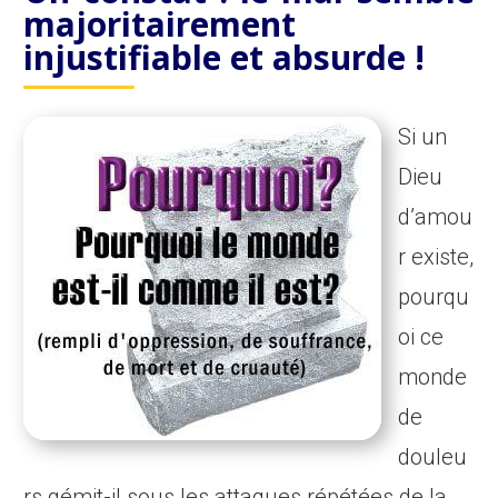
majoritairement
injustifiable et absurde !
Si un
Dieu
d’amou
r existe,
pourqu
oi ce
monde
de
douleu
rs gémit-il sous les attaques répétées de la