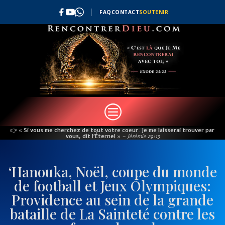
FAQ
CONTACT
SOUTENIR
c
👉
« Si vous me cherchez de tout votre coeur. Je me laisserai trouver par
vous, dit l’Éternel »
– Jérémie 29:13
‘Hanouka, Noël, coupe du monde
de football et Jeux Olympiques:
Providence au sein de la grande
bataille de La Sainteté contre les