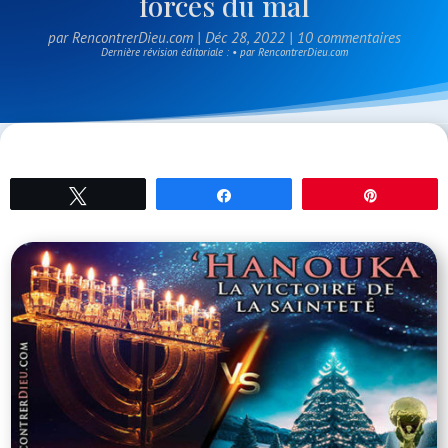
forces du mal
par
RencontrerDieu.com
|
Déc 28, 2022
|
10 commentaires
Dernière révision éditoriale : • par RencontrerDieu.com
Tweetez
Partagez
Épingle