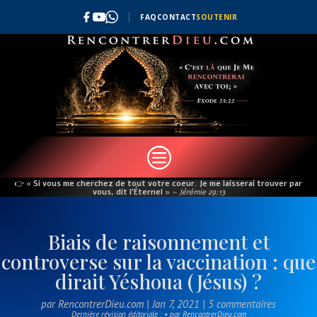
FAQ
CONTACT
SOUTENIR
c
👉
« Si vous me cherchez de tout votre coeur. Je me laisserai trouver par
vous, dit l’Éternel »
– Jérémie 29:13
Biais de raisonnement et
controverse sur la vaccination : que
dirait Yéshoua (Jésus) ?
par
RencontrerDieu.com
|
Jan 7, 2021
|
5 commentaires
Dernière révision éditoriale : • par RencontrerDieu.com