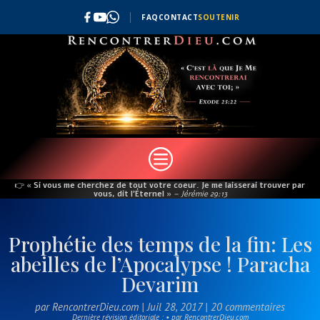
FAQ
CONTACT
SOUTENIR
c
👉
« Si vous me cherchez de tout votre coeur. Je me laisserai trouver par
vous, dit l’Éternel »
– Jérémie 29:13
Prophétie des temps de la fin: Les
abeilles de l’Apocalypse ! Paracha
Devarim
par
RencontrerDieu.com
|
Juil 28, 2017
|
20 commentaires
Dernière révision éditoriale : • par RencontrerDieu.com