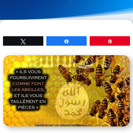
Tweetez
Partagez
Épingle