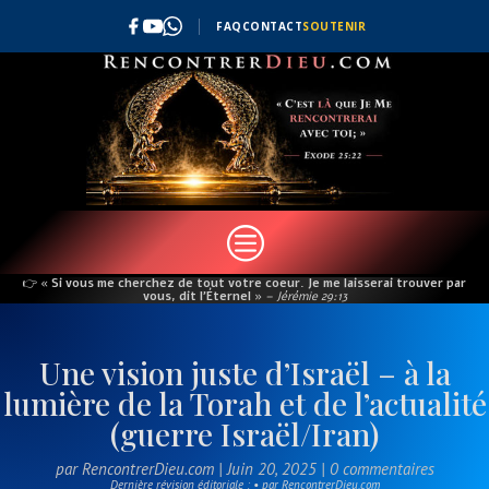
FAQ
CONTACT
SOUTENIR
c
👉
« Si vous me cherchez de tout votre coeur. Je me laisserai trouver par
vous, dit l’Éternel »
– Jérémie 29:13
Une vision juste d’Israël – à la
lumière de la Torah et de l’actualité
(guerre Israël/Iran)
par
RencontrerDieu.com
|
Juin 20, 2025
|
0 commentaires
Dernière révision éditoriale : • par RencontrerDieu.com