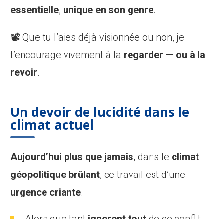
essentielle
,
unique en son genre
.
📽️ Que tu l’aies déjà visionnée ou non, je
t’encourage vivement à la
regarder — ou à la
revoir
.
Un devoir de lucidité dans le
climat actuel
Aujourd’hui plus que jamais
, dans le
climat
géopolitique brûlant
, ce travail est d’une
urgence criante
.
Alors que tant
ignorent tout
de ce conflit…