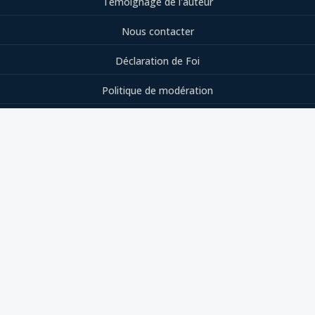
Témoignage de l'auteur
Nous contacter
Déclaration de Foi
Politique de modération
Trouver une assemblée
Mentions Légales
PRÉPARE-TOI
« Prépare-toi à la rencontre de ton Dieu »
Amos 4:12
JE M'ABONNE AUX EMAILS