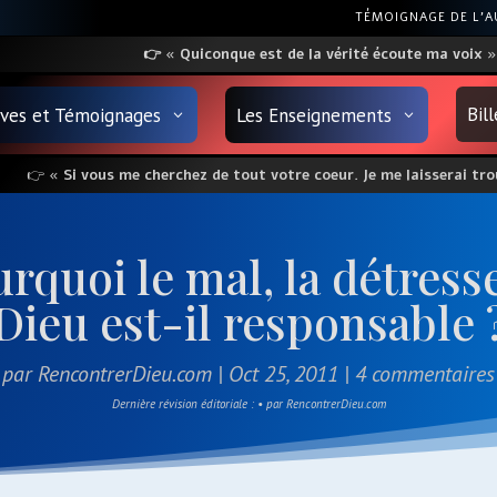
TÉMOIGNAGE DE L’
👉
«
Quiconque
est
de la vérité écoute ma voix
»
Bil
uves et Témoignages
Les Enseignements
👉
« Si vous me cherchez de tout votre coeur. Je me laisserai trou
urquoi le mal, la détresse
Dieu est-il responsable 
par
RencontrerDieu.com
|
Oct 25, 2011
|
4 commentaires
Dernière révision éditoriale : • par RencontrerDieu.com