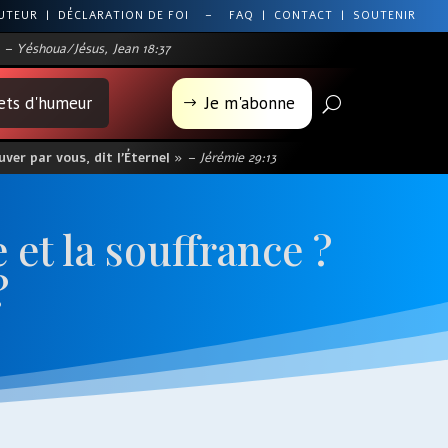
AUTEUR
|
DÉCLARATION DE FOI
–
FAQ
|
CONTACT
|
SOUTENIR
– Yéshoua/Jésus, Jean 18:37
lets d'humeur
Je m'abonne
U
$
ver par vous, dit l’Éternel »
– Jérémie 29:13
 et la souffrance ?
?