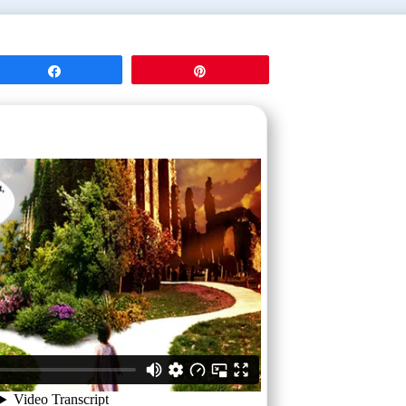
Partagez
Épingle