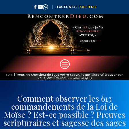
FAQ
CONTACT
SOUTENIR
c
👉
« Si vous me cherchez de tout votre coeur. Je me laisserai trouver par
vous, dit l’Éternel »
– Jérémie 29:13
Comment observer les 613
commandements de la Loi de
Moïse ? Est-ce possible ? Preuves
scripturaires et sagesse des sages