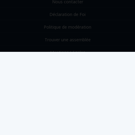
Nous contacter
Déclaration de Foi
Politique de modération
Trouver une assemblée
Mentions Légales
PRÉPARE-TOI
« Prépare-toi à la rencontre de ton Dieu »
Amos 4:12
JE M'ABONNE AUX EMAILS