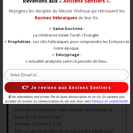
Revenons aux
«
Anciens Sentiers
».
Rejoignez les disciples du Messie Yéshoua qui retrouvent les
Racines Hébraïques
de leur foi.
Joannes
sur 1 juillet 2025 à 13 h 54 min
✓
Saine Doctrine :
Merci beaucoup de ce partage
La cohérence totale Torah / Évangile.
Amen ce Amen
✓
Prophéties
: Les clés hébraïques pour comprendre les Écritures et
Shalom a vous
notre époque.
✓
Décryptage :
L'actualité analysée selon la pensée de Dieu.
RÉPONDRE À JOANNES
👉
Je reviens aux Anciens Sentiers
Ginette Depoux
sur 30 juin 2025 à 0 h 44 min
🔒 Vos informations sont privées.
Pas de spam, désinscription en un clic. En validant, vous
acceptez de recevoir les communications du site web selon notre
Politique de confidentialité
.
Alors là cher Thomas , tu prêches une convertie !
Je me permet d’ajouter deux versets au message si
beau de cet ami d’Israël !
Zacharie ch 14 v 12 à 14 ,
C’est ce qui me permet de ne pas perdre espoir pour