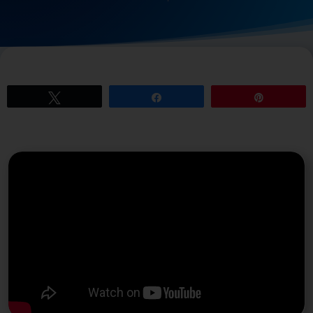
Tweetez
Partagez
Épingle