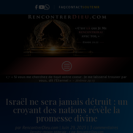
FAQ
CONTACT
SOUTENIR
c
👉
« Si vous me cherchez de tout votre coeur. Je me laisserai trouver par
vous, dit l’Éternel »
– Jérémie 29:13
Israël ne sera jamais détruit : un
croyant des nations révèle la
promesse divine
par
RencontrerDieu.com
|
Juin 29, 2025
|
3 commentaires
Dernière révision éditoriale : • par RencontrerDieu.com