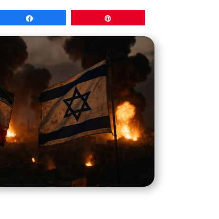
Partagez
Épingle