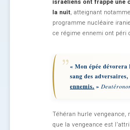
israéliens ont frappé une 
la nuit
, atteignant notamm
programme nucléaire irani
ce régime ennemi ont péri 
« Mon épée dévorera l
sang des adversaires,
ennemis.
»
Deutérono
Téhéran hurle vengeance, 
que la vengeance est l’attr