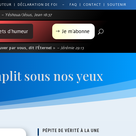
AUTEUR
|
DÉCLARATION DE FOI
–
FAQ
|
CONTACT
|
SOUTENIR
– Yéshoua/Jésus, Jean 18:37
lets d'humeur
Je m'abonne
U
$
ver par vous, dit l’Éternel »
– Jérémie 29:13
mplit sous nos yeux
PÉPITE DE VÉRITÉ À LA UNE