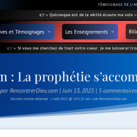
TÉMOIGNAGE DE L’
👉
«
Quiconque
est
de la vérité écoute ma voix
»
Bil
uves et Témoignages
Les Enseignements
👉
« Si vous me cherchez de tout votre coeur. Je me laisserai trou
ran : La prophétie s’acco
par
RencontrerDieu.com
|
Juin 13, 2025
|
5 commentaires
Dernière révision éditoriale : 1 août 2025 @ 14 h 51 min • par RencontrerDieu.com