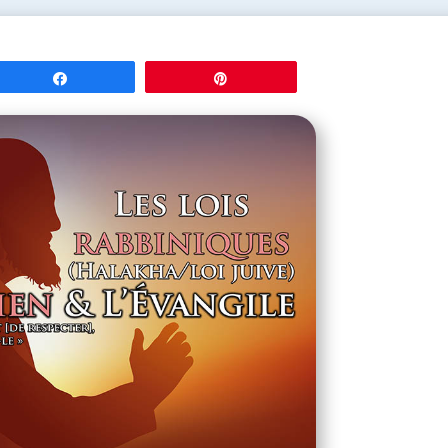
Partagez
Épingle