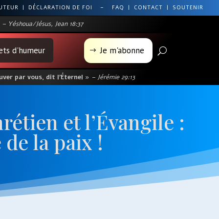
AUTEUR
|
DÉCLARATION DE FOI
–
FAQ
|
CONTACT
|
SOUTENIR
– Yéshoua/Jésus, Jean 18:37
lets d'humeur
Je m'abonne
U
$
ver par vous, dit l’Éternel »
– Jérémie 29:13
rétien et l’Évangile :
 de la paix !