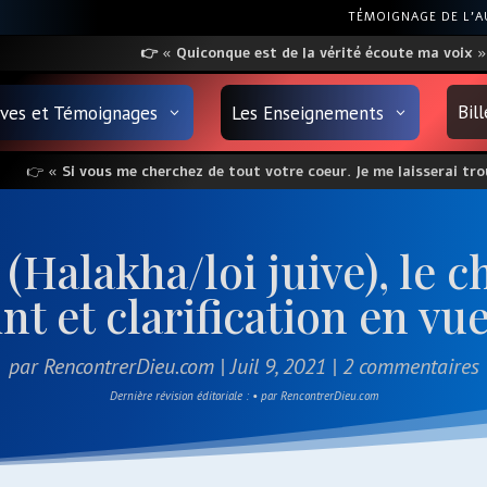
TÉMOIGNAGE DE L’
👉
«
Quiconque
est
de la vérité écoute ma voix
»
Bil
uves et Témoignages
Les Enseignements
👉
« Si vous me cherchez de tout votre coeur. Je me laisserai trou
(Halakha/loi juive), le ch
t et clarification en vue
par
RencontrerDieu.com
|
Juil 9, 2021
|
2 commentaires
Dernière révision éditoriale : • par RencontrerDieu.com